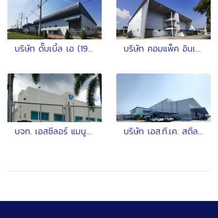
บริษัท ดั๊บเบิ้ล เอ (1991) จำกัด (มหาชน) และบริษัทในเครือ
บริษัท คอมแพ็ค อินเตอร์เเนชัั่นแนล (1994) จำกัด
บจก. เอสซีลอร์ แมนูแฟ็คเจอริ่ง (ประเทศไทย)
บริษัท เอส.ที.เค. สตีล จำกัด